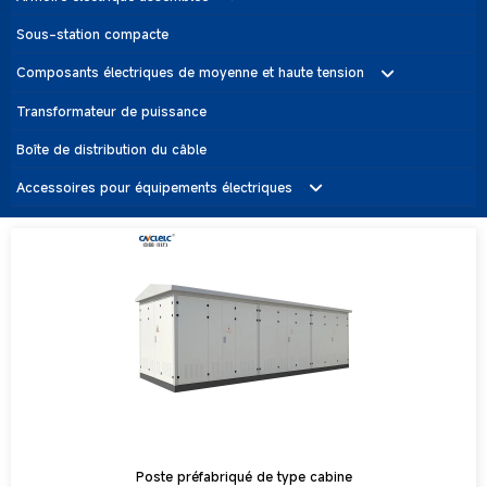
Armoire de commutation moyenne et haute tension
Sous-station compacte
Armoire de distribution basse tension
Composants électriques de moyenne et haute tension
Unité principale de l'anneau (RMU)
Appareils de commutation haute tension pour l'extérieur
Transformateur de puissance
Disjoncteur à vide intérieur
Boîte de distribution du câble
Interrupteur de rupture de charge intérieur
Accessoires pour équipements électriques
Interrupteur d'isolement intérieur
Disjoncteur pour aspirateur extérieur
Parafoudre
Interrupteur de mise à la terre intérieur
Poste préfabriqué de type cabine