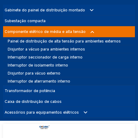
Gabinete do painel de distribuição montado
Armário de distribuição de média e alta tensão
Subestação compacta
Gabinete de painel de baixa tensão
Componente elétrico de média e alta tensão
Unidade principal de anel (RMU)
Painel de distribuição de alta tensão para ambientes externos
Disjuntor a vácuo para ambientes internos
Interruptor seccionador de carga interno
Interruptor de isolamento interno
Disjuntor para vácuo externo
Interruptor de aterramento interno
Transformador de potência
Caixa de distribuição de cabos
Acessórios para equipamentos elétricos
Para-raios