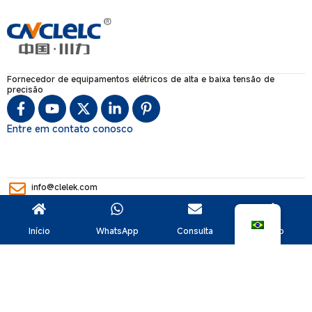
Fornecedor de equipamentos elétricos de alta e baixa tensão de
precisão
Entre em contato conosco
info@clelek.com
+86 18367860078
Início
WhatsApp
Consulta
Topo
Liushi Town Qitou Industrial Zone, Yueqing, cidade de Wenzhou,
província de Zhejiang, China
DIREITOS AUTORAIS © CHUANLI ELECTRIC CO,.LTD.
MAPA DO
SITE
| SUPORTE TÉCNICO:
JUNJ
|
POLÍTICA DE PRIVACIDADE