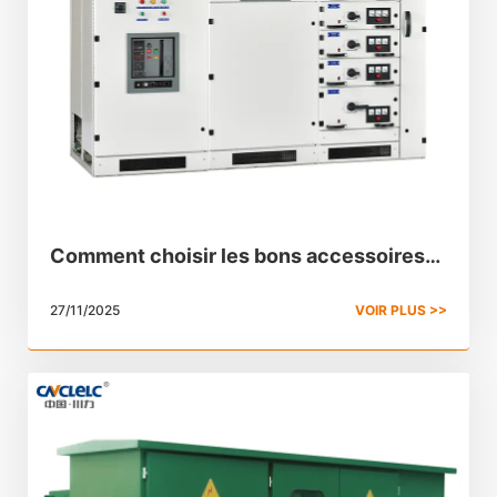
Comment choisir les bons accessoires
électriques pour les systèmes
27/11/2025
VOIR PLUS >>
d'appareillage de connexion ?