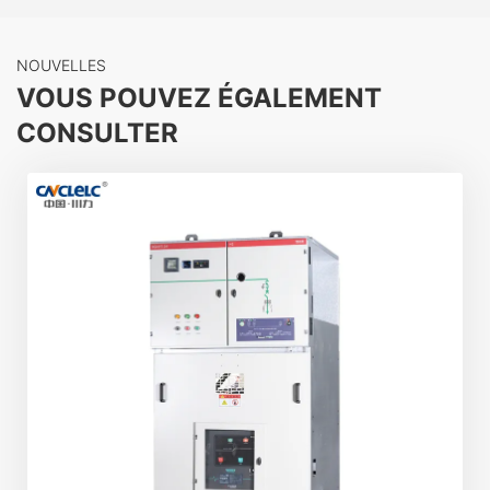
particulièrement adapté aux zones urbaines.
Réseaux électriques, immeubles de grande
hauteur, centres d'affaires, théâtres, hôpitaux,
NOUVELLES
hôtels, tunnels, métros, gares, docks, aéroports,
VOUS POUVEZ ÉGALEMENT
centrales électriques souterraines, salles d'essai,
CONSULTER
sous-stations combinées et autres lieux
importants.