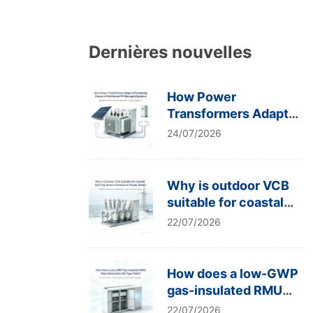
Dernières nouvelles
How Power
Transformers Adapt
to Fluctuating Output
24/07/2026
of Distributed PV
Microgrid Systems
Why is outdoor VCB
suitable for coastal
salt-fog severe
22/07/2026
corrosion in power
grids?
How does a low-GWP
gas-insulated RMU
pass internal arc IAC
22/07/2026