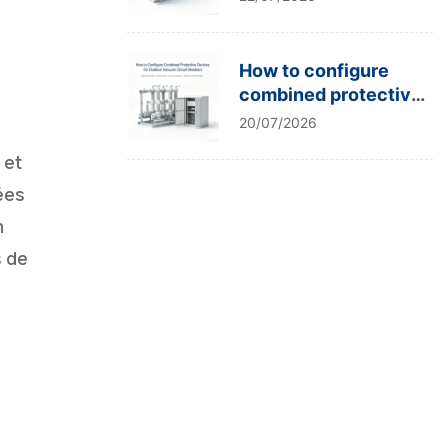
type tests?
How to configure
combined protective
devices for outdoor
20/07/2026
vacuum circuit
 et
breakers?
ées
n
s de