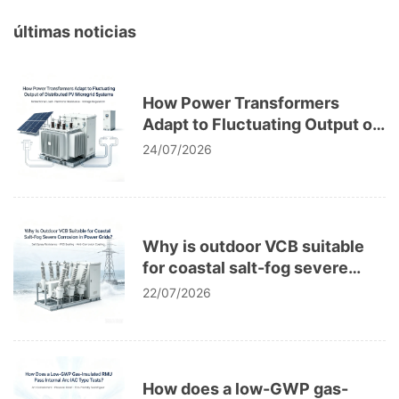
últimas noticias
How Power Transformers
Adapt to Fluctuating Output of
Distributed PV Microgrid
24/07/2026
Systems
Why is outdoor VCB suitable
for coastal salt-fog severe
corrosion in power grids?
22/07/2026
How does a low-GWP gas-