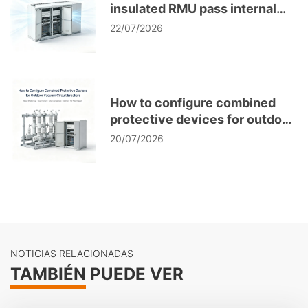
insulated RMU pass internal
arc IAC type tests?
22/07/2026
How to configure combined
protective devices for outdoor
vacuum circuit breakers?
20/07/2026
NOTICIAS RELACIONADAS
TAMBIÉN PUEDE VER