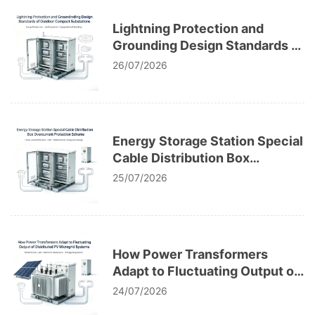
Lightning Protection and
Grounding Design Standards of
Outdoor Compact Substations
26/07/2026
Energy Storage Station Special
Cable Distribution Box
Overcurrent Protection
25/07/2026
Scheme
How Power Transformers
Adapt to Fluctuating Output of
Distributed PV Microgrid
24/07/2026
Systems