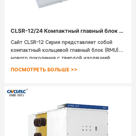
CLSR-12/24 Компактный главный блок с
твердой изоляцией (RMU)
Сайт
CLSR-12
Серия представляет собой
компактный кольцевой главный блок (RMU)
нового поколения с твердой изоляцией,
предназначенный для обеспечения высокой
ПОСМОТРЕТЬ БОЛЬШЕ >>
эксплуатационной безопасности в сетях
распределения электроэнергии. Он служит
основным блоком в распределительных
системах и включает в себя такие модульные
компоненты, как автоматические
выключатели с трехпозиционными
разъединителями, выключатели нагрузки с
трехпозиционными разъединителями,