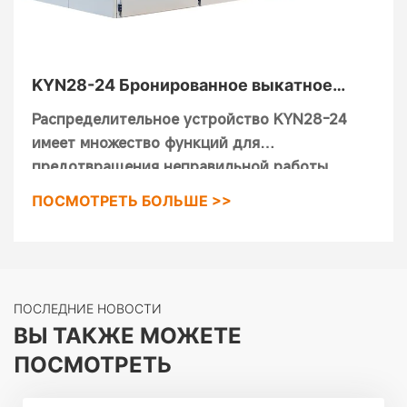
KYN28-24 Бронированное выкатное
распределительное устройство
Распределительное устройство KYN28-24
переменного тока с металлической
имеет множество функций для
крышкой
предотвращения неправильной работы,
включая предотвращение перемещения
ПОСМОТРЕТЬ БОЛЬШЕ >>
ручной тележки с грузом, предотвращение
замыкания выключателя заземления,
предотвращение заземления под
напряжением и предотвращение попадания в
отсек под напряжением. Распределительное
ПОСЛЕДНИЕ НОВОСТИ
устройство оснащено превосходными
ВЫ ТАКЖЕ МОЖЕТЕ
характеристиками вакуумного выключателя
ПОСМОТРЕТЬ
переменного тока среднего высокого
напряжения серии VS1, VN2 и вакуумного