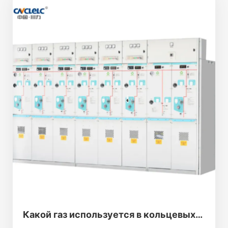
выключателя с твердым уплотнением.
Вторичная цепь распределительного
устройства оснащена передовыми и
надежными элементами управления и
защиты; шина использует термоусадочный
изоляционный материал или средства
изоляции с эпоксидным покрытием,
оптимизирует форму электродов, а
структура шкафа является компактной.
Распределительное устройство - это
оборудование для распределения
электроэнергии с передовыми технологиями,
стабильными характеристиками, разумной
структурой, удобством использования,
безопасностью и надежностью.
Какой газ используется в кольцевых