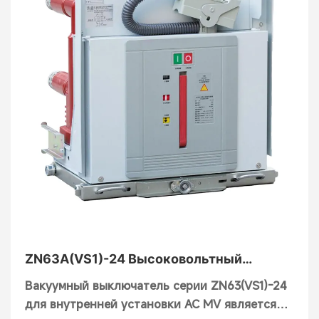
замыкания.
ZN63A(VS1)-24 Высоковольтный
вакуумный автоматический
Вакуумный выключатель серии ZN63(VS1)-24
выключатель для помещений
для внутренней установки AC MV является