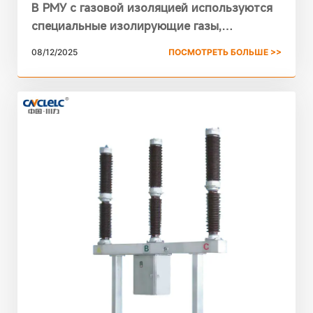
магистральных блоках (RMU)?
В РМУ с газовой изоляцией используются
специальные изолирующие газы,
обеспечивающие компактные размеры,
08/12/2025
ПОСМОТРЕТЬ БОЛЬШЕ >>
высокие диэлектрические характеристики
и безопасную работу сети. В этом
руководстве объясняются типы газов,
альтернативы SF₆ и почему РМУ с низким
ПГП компании Chuanli лидируют в отрасли.