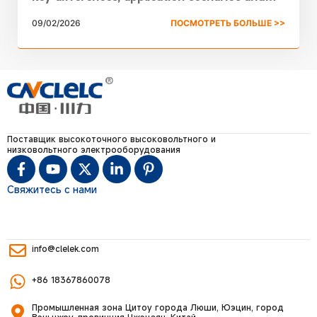
lifecycle cost-efficiency guide for medium-
09/02/2026
ПОСМОТРЕТЬ БОЛЬШЕ >>
voltage power distribution system selection.
Поставщик высокоточного высоковольтного и
низковольтного электрооборудования
Свяжитесь с нами
info@clelek.com
+86 18367860078
Промышленная зона Цитоу города Люши, Юэцин, город
Вэньчжоу, провинция Чжэцзян, Китай