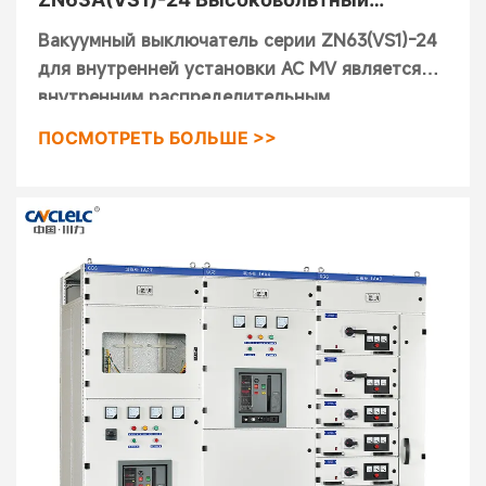
вакуумный автоматический
Вакуумный выключатель серии ZN63(VS1)-24
выключатель для помещений
для внутренней установки AC MV является
внутренним распределительным
устройством для трехфазного переменного
ПОСМОТРЕТЬ БОЛЬШЕ >>
тока 50 Гц, номинальное напряжение 4KV.