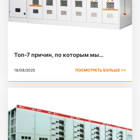
Топ-7 причин, по которым мы
выбираем SF6 для
18/08/2025
ПОСМОТРЕТЬ БОЛЬШЕ >>
распределительных устройств с
элегазовой изоляцией