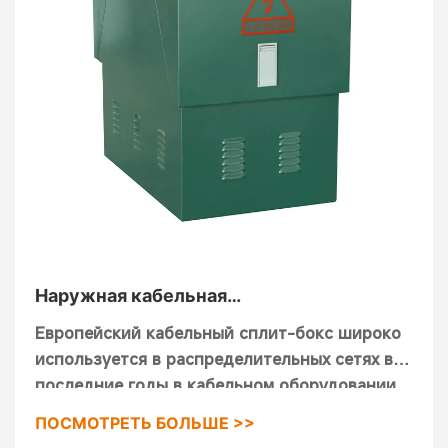
изолятора и заземлителя", GB/ T11022-1999
"общие технические требования для
высоковольтных распределительных
устройств и стандартов оборудования
управления", Это основной коммутационный
элемент RMU.
Наружная кабельная
распределительная коробка DFW-12
Европейский кабельный сплит-бокс широко
используется в распределительных сетях в
последние годы в кабельном оборудовании,
его основными характеристиками являются
ПОСМОТРЕТЬ БОЛЬШЕ >>
двусторонняя дверь, использование