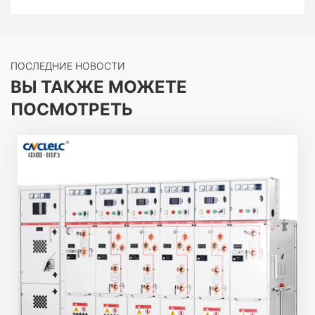
настенной втулки в качестве
соединительной шины, небольшая длина,
четкое расположение кабеля, трехжильный
кабель не нуждается в большом пролете
ПОСЛЕДНИЕ НОВОСТИ
кросса и другие существенные
ВЫ ТАКЖЕ МОЖЕТЕ
преимущества. Используемый кабельный
ПОСМОТРЕТЬ
разъем соответствует стандарту DIN47636.
Как правило, используется номинальный ток
630A с болтовым соединением типа
кабельного стыка.