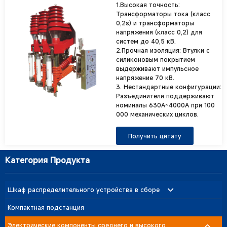
1.Высокая точность:
Трансформаторы тока (класс
0,2s) и трансформаторы
напряжения (класс 0,2) для
систем до 40,5 кВ.
2.Прочная изоляция: Втулки с
силиконовым покрытием
выдерживают импульсное
напряжение 70 кВ.
3. Нестандартные конфигурации:
Разъединители поддерживают
номиналы 630A~4000A при 100
000 механических циклов.
Получить цитату
Категория Продукта
Шкаф распределительного устройства в сборе
Шкаф для распределительных устройств среднего и высокого
Компактная подстанция
напряжения
Электрические компоненты среднего и высокого
Шкаф низковольтного распределительного устройства