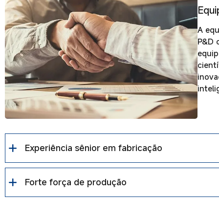
Equi
A equ
P&D c
equip
cient
inova
intel
Experiência sênior em fabricação
Forte força de produção