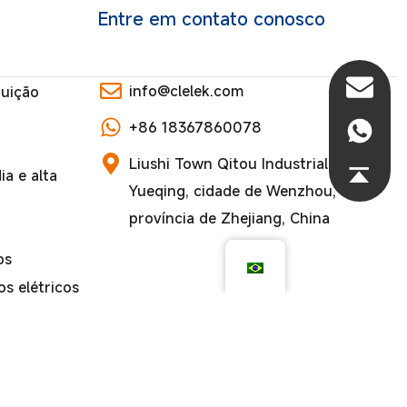
Entre em contato conosco
info@clelek.com
buição
+86 18367860078
Liushi Town Qitou Industrial Zone,
a e alta
Yueqing, cidade de Wenzhou,
província de Zhejiang, China
os
s elétricos
|
POLÍTICA DE PRIVACIDADE