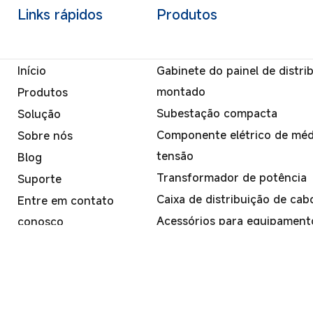
Links rápidos
Produtos
Início
Gabinete do painel de distri
montado
Produtos
Subestação compacta
Solução
Componente elétrico de médi
Sobre nós
tensão
Blog
Transformador de potência
Suporte
Caixa de distribuição de cab
Entre em contato
Acessórios para equipamento
conosco
ANLI ELECTRIC CO,.LTD.
MAPA DO SITE
| SUPORTE TÉCNICO:
JUNJ