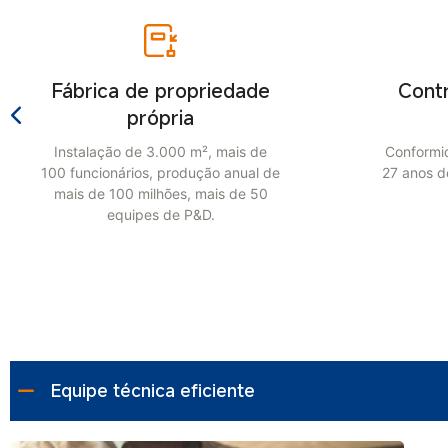
 de propriedade
Controle de quali
própria
rigoroso
 de 3.000 m², mais de
Conformidade com ISO 9001 
rios, produção anual de
27 anos de experiência desd
0 milhões, mais de 50
uipes de P&D.
Equipe técnica eficiente