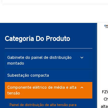
Categoria Do Produto
Gabinete do painel de distribuição
montado
Subestação compacta
Armário de distribuição de média e alta tensão
Gabinete de painel de baixa tensão
Componente elétrico de média e alta
FZ
tensão
Unidade principal de anel (RMU)
Ch
Painel de distribuição de alta tensão para
alt