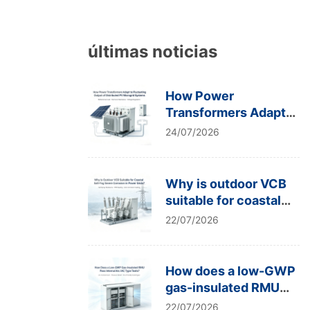
últimas noticias
How Power
Transformers Adapt
to Fluctuating Output
24/07/2026
of Distributed PV
Microgrid Systems
Why is outdoor VCB
suitable for coastal
salt-fog severe
22/07/2026
corrosion in power
grids?
How does a low-GWP
gas-insulated RMU
pass internal arc IAC
22/07/2026