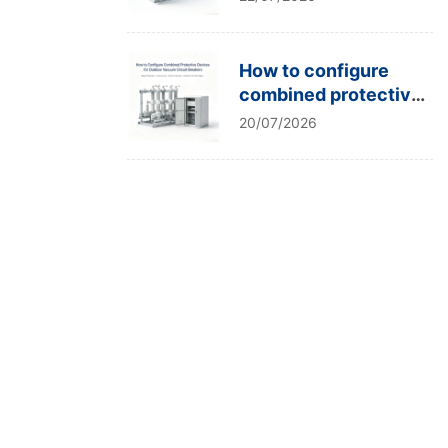
type tests?
How to configure
combined protective
devices for outdoor
20/07/2026
vacuum circuit
breakers?