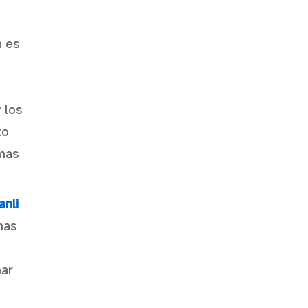
n es
 los
to
rmas
anli
mas
mar