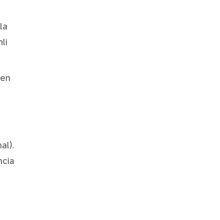
la
li
den
al).
ncia